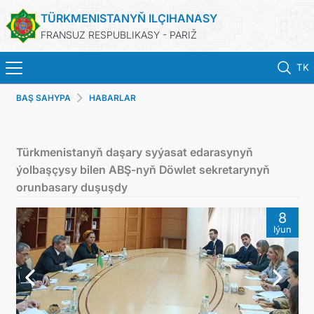
TÜRKMENISTANYŇ ILÇIHANASY
FRANSUZ RESPUBLIKASY - PARIŽ
TK
BAŞ SAHYPA
HABARLAR
BAŞ SAHYPA
HABARLAR
Türkmenistanyň daşary syýasat edarasynyň
ýolbaşçysy bilen ABŞ-nyň Döwlet sekretarynyň
TÜRKMENISTAN
orunbasary duşuşdy
8
KONSULLYK HYZMATLARY
Iýun
DIM
ARAGATNAŞYK