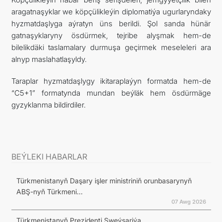
aragatnaşyklar we köpçülikleýin diplomatiýa ugurlaryndaky
hyzmatdaşlyga aýratyn üns berildi. Şol sanda hünär
gatnaşyklaryny ösdürmek, tejribe alyşmak hem-de
bilelikdäki taslamalary durmuşa geçirmek meseleleri ara
alnyp maslahatlaşyldy.
Taraplar hyzmatdaşlygy ikitaraplaýyn formatda hem-de
“C5+1” formatynda mundan beýläk hem ösdürmäge
gyzyklanma bildirdiler.
BEÝLEKI HABARLAR
Türkmenistanyň Daşary işler ministriniň orunbasarynyň
ABŞ-nyň Türkmeni...
07 Awg 2026
Türkmenistanyň Prezidenti Şweýsariýa