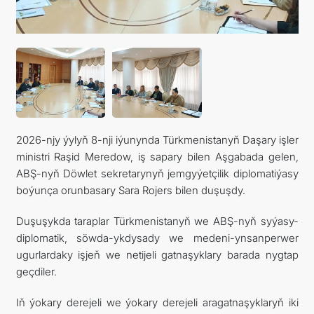
2026-njy ýylyň 8-nji iýunynda Türkmenistanyň Daşary işler
ministri Raşid Meredow, iş sapary bilen Aşgabada gelen,
ABŞ-nyň Döwlet sekretarynyň jemgyýetçilik diplomatiýasy
boýunça orunbasary Sara Rojers bilen duşuşdy.
Duşuşykda taraplar Türkmenistanyň we ABŞ-nyň syýasy-
diplomatik, söwda-ykdysady we medeni-ynsanperwer
ugurlardaky işjeň we netijeli gatnaşyklary barada nygtap
geçdiler.
Iň ýokary derejeli we ýokary derejeli aragatnaşyklaryň iki