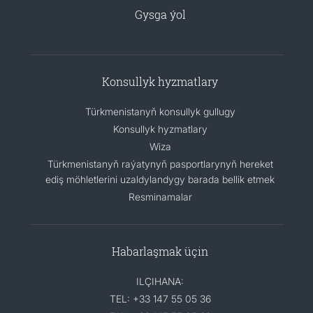
Gysga ýol
Konsullyk hyzmatlary
Türkmenistanyň konsullyk gullugy
Konsullyk hyzmatlary
Wiza
Türkmenistanyň raýatynyň pasportlarynyň hereket
ediş möhletlerini uzaldylandygy barada bellik etmek
Resminamalar
Habarlaşmak üçin
ILÇIHANA:
TEL: +33 147 55 05 36