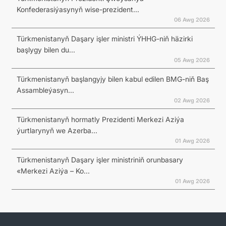
Konfederasiýasynyň wise-prezident...
06 Awg 2026
Türkmenistanyň Daşary işler ministri ÝHHG-niň häzirki
başlygy bilen du...
05 Awg 2026
Türkmenistanyň başlangyjy bilen kabul edilen BMG-niň Baş
Assambleýasyn...
02 Awg 2026
Türkmenistanyň hormatly Prezidenti Merkezi Aziýa
ýurtlarynyň we Azerba...
01 Awg 2026
Türkmenistanyň Daşary işler ministriniň orunbasary
«Merkezi Aziýa – Ko...
01 Awg 2026