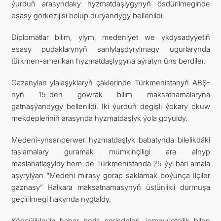
ýurduň arasyndaky hyzmatdaşlygynyň ösdürilmeginde
esasy görkezijisi bolup durýandygy bellenildi.
Diplomatlar bilim, ylym, medeniýet we ykdysadyýetiň
esasy pudaklarynyň sanlylaşdyrylmagy ugurlarynda
türkmen-amerikan hyzmatdaşlygyna aýratyn üns berdiler.
Gazanylan ylalaşyklaryň çäklerinde Türkmenistanyň ABŞ-
nyň 15-den gowrak bilim maksatnamalaryna
gatnaşýandygy bellenildi. Iki ýurduň degişli ýokary okuw
mekdepleriniň arasynda hyzmatdaşlyk ýola goýuldy.
Medeni-ynsanperwer hyzmatdaşlyk babatynda bilelikdäki
taslamalary guramak mümkinçiligi ara alnyp
maslahatlaşyldy hem-de Türkmenistanda 25 ýyl bäri amala
aşyrylýan “Medeni mirasy gorap saklamak boýunça Ilçiler
gaznasy” Halkara maksatnamasynyň üstünlikli durmuşa
geçirilmegi hakynda nygtaldy.
Köpçülikleýin habar beriş serişdeleri, jemgyýetçilik bilen