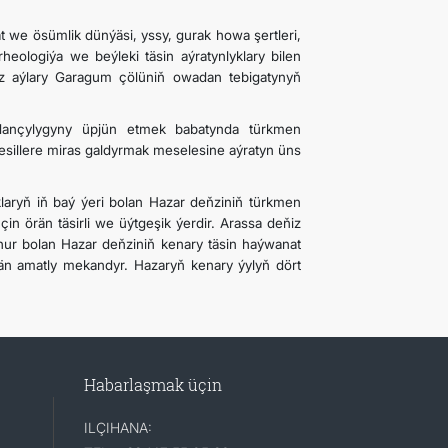
t we ösümlik dünýäsi, yssy, gurak howa şertleri,
rheologiýa we beýleki täsin aýratynlyklary bilen
ýz aýlary Garagum çölüniň owadan tebigatynyň
dançylygyny üpjün etmek babatynda türkmen
nesillere miras galdyrmak meselesine aýratyn üns
yklaryň iň baý ýeri bolan Hazar deňziniň türkmen
in örän täsirli we üýtgeşik ýerdir. Arassa deňiz
hur bolan Hazar deňziniň kenary täsin haýwanat
än amatly mekandyr. Hazaryň kenary ýylyň dört
Habarlaşmak üçin
ILÇIHANA: