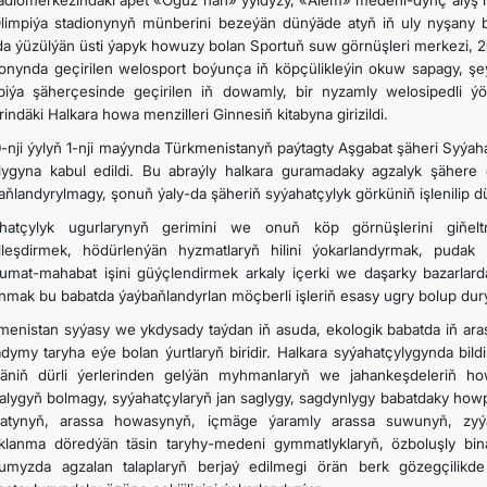
radiomerkezindäki äpet «Oguz han» ýyldyzy, «Älem» medeni-dynç alyş me
limpiýa stadionynyň münberini bezeýän dünýäde atyň iň uly nyşany bo
a ýüzülýän üsti ýapyk howuzy bolan Sportuň suw görnüşleri merkezi, 20
ionynda geçirilen welosport boýunça iň köpçülikleýin okuw sapagy, şe
piýa şäherçesinde geçirilen iň dowamly, bir nyzamly welosipedli 
indäki Halkara howa menzilleri Ginnesiň kitabyna girizildi.
-nji ýylyň 1-nji maýynda Türkmenistanyň paýtagty Aşgabat şäheri Syýah
lygyna kabul edildi. Bu abraýly halkara guramadaky agzalyk şähere 
aňlandyrylmagy, şonuň ýaly-da şäheriň syýahatçylyk görküniň işlenilip d
hatçylyk ugurlarynyň gerimini we onuň köp görnüşlerini giňe
lleşdirmek, hödürlenýän hyzmatlaryň hilini ýokarlandyrmak, pudak 
umat-mahabat işini güýçlendirmek arkaly içerki we daşarky bazarlar
nmak bu babatda ýaýbaňlandyrlan möçberli işleriň esasy ugry bolup durý
menistan syýasy we ykdysady taýdan iň asuda, ekologik babatda iň ar
adymy taryha eýe bolan ýurtlaryň biridir. Halkara syýahatçylygynda bildi
äniň dürli ýerlerinden gelýän myhmanlaryň we jahankeşdeleriň ho
alygyň bolmagy, syýahatçylaryň jan saglygy, sagdynlygy babatdaky howp
gatynyň, arassa howasynyň, içmäge ýaramly arassa suwunyň, zyýans
klanma döredýän täsin taryhy-medeni gymmatlyklaryň, özboluşly binagä
umyzda agzalan talaplaryň berjaý edilmegi örän berk gözegçilikde