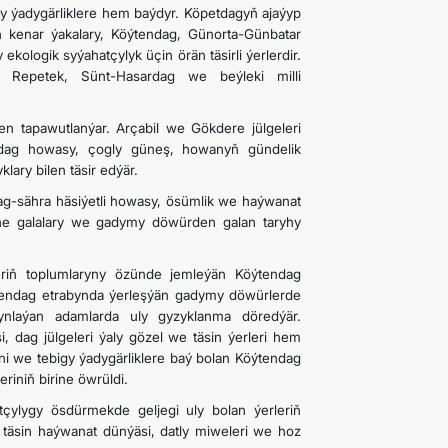
igy ýadygärliklere hem baýdyr. Köpetdagyň ajaýyp
 kenar ýakalary, Köýtendag, Günorta-Günbatar
kologik syýahatçylyk üçin örän täsirli ýerlerdir.
, Repetek, Sünt-Hasardag we beýleki milli
en tapawutlanýar. Arçabil we Gökdere jülgeleri
a dag howasy, çogly güneş, howanyň gündelik
lary bilen täsir edýär.
 dag-sähra häsiýetli howasy, ösümlik we haýwanat
köne galalary we gadymy döwürden galan taryhy
eriň toplumlaryny özünde jemleýän Köýtendag
öýtendag etrabynda ýerleşýän gadymy döwürlerde
nlaýan adamlarda uly gyzyklanma döredýär.
ag jülgeleri ýaly gözel we täsin ýerleri hem
eni we tebigy ýadygärliklere baý bolan Köýtendag
riniň birine öwrüldi.
ylygy ösdürmekde geljegi uly bolan ýerleriň
, täsin haýwanat dünýäsi, datly miweleri we hoz