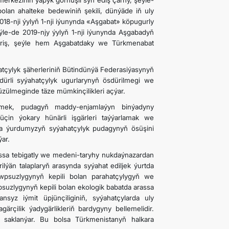
rkeziniň ýapyk görnüşli syn ediş çarhy, şeýle-
lan ahalteke bedewiniň şekili, dünýäde iň uly
18-nji ýylyň 1-nji iýunynda «Aşgabat» köpugurly
ýle-de 2019-njy ýylyň 1-nji iýunynda Aşgabadyň
ýöriş, şeýle hem Aşgabatdaky we Türkmenabat
atçylyk şäherleriniň Bütindünýä Federasiýasynyň
dürli syýahatçylyk ugurlarynyň ösdürilmegi we
üzülmeginde täze mümkinçilikleri açýar.
ltmek, pudagyň maddy-enjamlaýyn binýadyny
üçin ýokary hünärli işgärleri taýýarlamak we
da ýurdumyzyň syýahatçylyk pudagynyň ösüşini
ar.
assa tebigatly we medeni-taryhy nukdaýnazardan
rilýän talaplaryň arasynda syýahat ediljek ýurtda
wpsuzlygynyň kepili bolan parahatçylygyň we
suzlygynyň kepili bolan ekologik babatda arassa
yz iýmit üpjünçiliginiň, syýahatçylarda uly
rçilik ýadygärlikleriň bardygyny bellemelidir.
 saklanýar. Bu bolsa Türkmenistanyň halkara