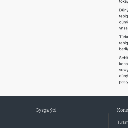
tokaý
Düný
tebi
düný
ynsa
Türk
tebi
beril
Sebi
kena
suwy
düný
pasly
Gysga ýol
Kons
Türkm