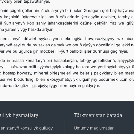
lyklary bilen tapawutlanýar.
äniň çägeli çölleriniň iň ulularynyň biri bolan Garagum çöli baý haýwana
gy keşbiniň üýtgewsizligi, onuň çäklerinde ýerleşýän oazisler, taryhy-a
ä ýurtlarynyň köp sanly jahankeşdelerini özüne çekýär. Ýaz we gü
na ýaramlylygy has-da artýar.
menistanyň döwlet syýasatynda ekologiýa howpsuzlygyny we aba
gatynyň asyl durkuny saklap galmak we onuň ajaýyp gözelligini geljekki 
ýär we bu ugurda giň möçberli il-ýurt bähbitli işler durmuşa geçirilýär.
tde iň arassa kenarlaryň biri hasaplanýan, tebigy gözellikleriň, ajaýypl
ry — «Awaza» milli syýahatçylyk zolagy halkara we ýerli syýahatçylyk üç
, hoştap howasy, mineral birleşmeleri we bejeriş palçyklary bilen meş
äsi we biodürlüligi bilen ekosyýahatçylyk ulgamyny ösdürmek üçin ör
nda-da öz gözelligi, ajaýyplygy bilen haýran galdyrýar.
ullyk hyzmatlary
Türkmenistan barada
enistanyň konsullyk gullugy
Umumy maglumatlar