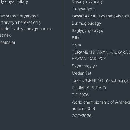
llyk hyzmatlary
Daşary syýasaty
Ykdysadyýet
enistanyň raýatynyň
«AWAZA» Milli syýahatçylyk zo
rtlarynyň hereket ediş
Durmuş pudagy
tlerini uzaldylandygy barada
Saglygy goraýyş
 etmek
Bilim
namalar
Ylym
TÜRKMENISTANYŇ HALKARA 
HYZMATDAŞLYGY
Syýahatçylyk
Medeniýet
Täze «ÝÜPEK ÝOLY» kottedj şäh
DURMUŞ PUDAGY
TIF 2026
World championship of Ahaltek
horses 2026
OGT-2026