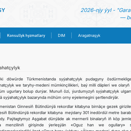
SY
2026-njy ýyl - "Gara
— be
Konsullyk hyzmatlary
DIM
Aragatnaşyk
BAŞ SAHYPA
HABARLAR
ahatçylyk
rki döwürde Türkmenistanda syýahatçylyk pudagyny ösdürmeklige
TÜRKMENISTAN
hatçylyk we taryhy-medeni mümkinçilikleri, baý milli däpleri we olary
m ugurlary bolup durýar. Munuň özi, ýurdumyzyň syýahatçylyk ulgamy
ä syýahatçylyk bazarynda möhüm orny eýelemegini şertlendirýär.
KONSULLYK HYZMATLARY
menistan Ginnesiň Bütindünýä rekordlar kitabyna birnäçe gezek girizil
esiň Bütindünýä rekordlar kitabyna meýdany 301 inedördül metre barabar
DIM
ldy. Paýtagtymyz Aşgabat dünýäde ak mermerli binalaryň iň köp jemlen
a menziliniň girişinde ýerleşýän «Oguz han we ogullary» s
ARAGATNAŞYK