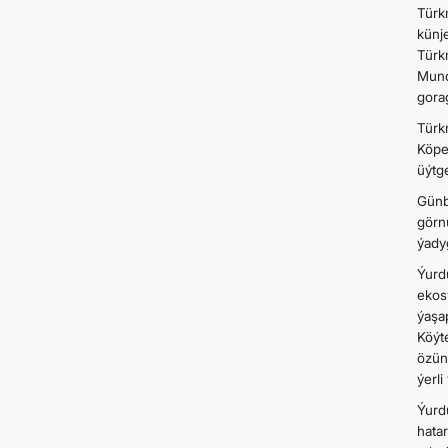
Türk
künj
Türk
Mund
gora
Türk
Köpe
üýtge
Günb
görn
ýadyg
Ýurd
ekos
ýaşa
Köýt
özün
ýerl
Ýurd
hata