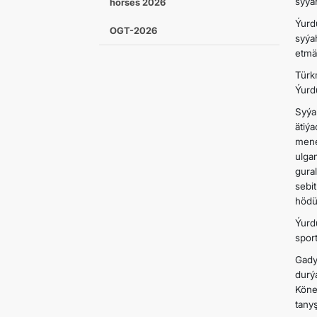
syýa
horses 2026
Ýurd
OGT-2026
syýa
etmä
Türk
Ýurd
Syýa
ätiý
mene
ulga
gura
sebi
hödü
Ýurd
sport
Gady
durý
Köne
tany