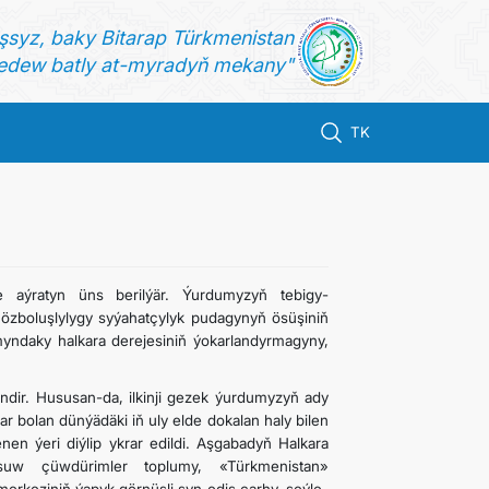
şsyz, baky Bitarap Türkmenistan
dew batly at-myradyň mekany"
TK
 aýratyn üns berilýär. Ýurdumyzyň tebigy-
ň özboluşlylygy syýahatçylyk pudagynyň ösüşiniň
ndaky halkara derejesiniň ýokarlandyrmagyny,
endir. Hususan-da, ilkinji gezek ýurdumyzyň ady
 bolan dünýädäki iň uly elde dokalan haly bilen
en ýeri diýlip ykrar edildi. Aşgabadyň Halkara
uw çüwdürimler toplumy, «Türkmenistan»