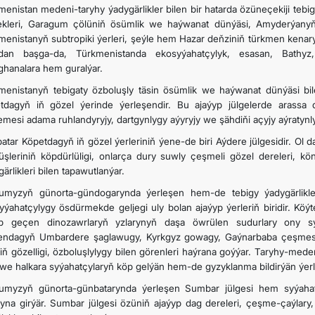
menistan medeni-taryhy ýadygärlikler bilen bir hatarda özüneçekiji teb
ekleri, Garagum çölüniň ösümlik we haýwanat dünýäsi, Amyderýanyň
menistanyň subtropiki ýerleri, şeýle hem Hazar deňziniň türkmen kenary e
an başga-da, Türkmenistanda ekosyýahatçylyk, esasan, Bathyz
ghanalara hem guralýar.
menistanyň tebigaty özboluşly täsin ösümlik we haýwanat dünýäsi bil
tdagyň iň gözel ýerinde ýerleşendir. Bu ajaýyp jülgelerde arass
mesi adama ruhlandyryjy, dartgynlygy aýyryjy we şähdiňi açyjy aýratynlyk
atar Köpetdagyň iň gözel ýerleriniň ýene-de biri Aýdere jülgesidir. Ol
üşleriniň köpdürlüligi, onlarça dury suwly çeşmeli gözel dereleri, 
ärlikleri bilen tapawutlanýar.
umyzyň günorta-gündogarynda ýerleşen hem-de tebigy ýadygärlikl
yýahatçylygy ösdürmekde geljegi uly bolan ajaýyp ýerleriň biridir. K
p geçen dinozawrlaryň yzlarynyň daşa öwrülen sudurlary ony sy
endagyň Umbardere şaglawugy, Kyrkgyz gowagy, Gaýnarbaba çeşmesi, d
iň gözelligi, özboluşlylygy bilen görenleri haýrana goýýar. Taryhy-med
i we halkara syýahatçylaryň köp gelýän hem-de gyzyklanma bildirýän ýerle
umyzyň günorta-günbatarynda ýerleşen Sumbar jülgesi hem syýahatç
ryna girýär. Sumbar jülgesi özüniň ajaýyp dag dereleri, çeşme-çaýlary