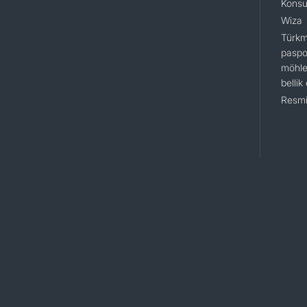
Konsu
Wiza
Türkm
paspo
möhle
bellik
Resmi