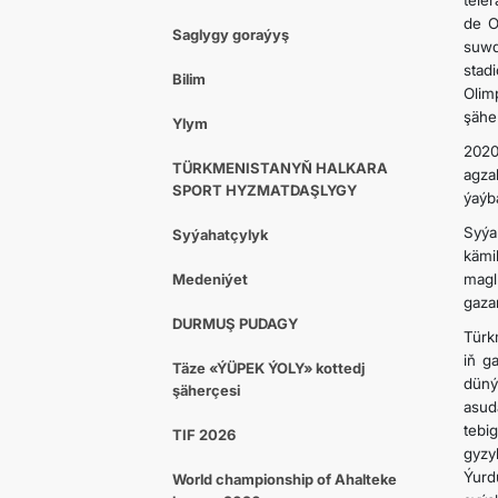
tele
de O
Saglygy goraýyş
suwd
stad
Bilim
Olim
şäher
Ylym
2020
TÜRKMENISTANYŇ HALKARA
agza
SPORT HYZMATDAŞLYGY
ýaýb
Syýa
Syýahatçylyk
kämi
Medeniýet
magl
gaza
DURMUŞ PUDAGY
Türk
iň g
Täze «ÝÜPEK ÝOLY» kottedj
düný
şäherçesi
asud
tebi
TIF 2026
gyzy
Ýurd
World championship of Ahalteke