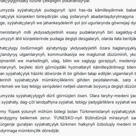
hatçylygyndaky özüne çekijiligini ýokarlandyrýar.
umyzda syýahatçylyk pudagynyň işini has-da kämilleşdirmek baba
hatçylyk künjekleri birleşdirýän ulag ýollarynyň abadanlaşdyrylmagyna
ge, syýahatçylaryň we jahankeşdeleriň şol ýol ugurlarynda göwnejaý dynç 
menistanyň milli ykdysadyýetiniň esasy pudaklarynyň biri sagaldy
umyzyň ähli künjeklerinde pudaga degişli desgalaryň, olarda ilata beril
hatçylygy ösdürmegiň aýratynlygy ykdysadyýetiň özara baglanyşykl
açlandyryş ulgamlarynyň, kommunikasiýa we maglumat düzüminiň, ykdy
jmentiň we marketingiň, ulag, bilim we saglygy goraýşyň, medeniý
mlarynyň, beýleki dürli görnüşdäki hyzmatlaryň kämilleşdirilmegi bilen ş
lan syýahatçylyk häzirki döwürde iň bir giňden talap edilýän ulgamlaryň 
tleriniň syýahatçylyk mümkinçiliklerini giňden peýdalanmak, sarp e
rlemek we baý tebigy serişdeleri netijeli ulanmak boýunça degişli düzümi
umyzda syýahatçylygyň dürli görnüşleri ösen. Olara taryhy-medeni ýad
 syýahaty, dag-çöl landşaftyna syýahat, tebigy ýadygärliklere syýahat we 
my Ýüpek ýolunyň möhüm bölegi bolan Türkmenistanyň syýahatçylyk u
andygyny bellemek zerur. ÝUNESKO-nyň Bütindünýä mirasynyň s
ürgenje guralýan syýahatçylyk türkmen halkynyň özboluşly medeni mi
şdyrmaga mümkinçilik döredýär.