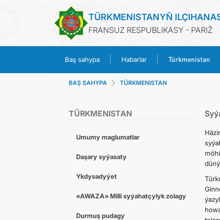
TÜRKMENISTANYŇ ILÇIHANA
FRANSUZ RESPUBLIKASY - PARIŽ
Türkmenistan
Baş sahypa
Habarlar
BAŞ SAHYPA
TÜRKMENISTAN
TÜRKMENISTAN
Syý
Häzi
Umumy maglumatlar
syýa
möhü
Daşary syýasaty
düný
Ykdysadyýet
Türk
Ginn
«AWAZA» Milli syýahatçylyk zolagy
ýazy
how
Durmuş pudagy