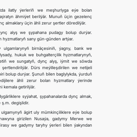
tda ilatly ýerleriň we meşhurlyga eýe bolan
 aýratyn ähmiýet berilýär. Munuň üçin gezelenç
almaklary üçin ähli zerur şertler döredilýär.
ş-dynç alyş we şypahana pudagy bolup durýar.
ýän hyzmatlaryň sany gün-günden artýar.
y ulgamlarynyň birnäçesiniň, ýagny, bank we
sady, hukuk we buhgalterçilik hyzmatlarynyň,
etiň we sungatyň, dynç alyş, iýmit we söwda
ertlendirilýär. Dürs meýilleşdirilen we netijeli
biri bolup durýar. Şunuň bilen baglylykda, ýurduň
dijilere ähli zerur bolan hyzmatlary ýerinde
 kemala getirilýär.
ygärliklere syýahat, şypahanalarda dynç almak,
ş.m. degişlidir.
lgamynyň ägirt uly mümkinçiliklere eýe bolup
anawyna girizilen Nusaýa, gadymy Merwe we
rasy we gadymy taryhy ýerleri bilen ýakyndan