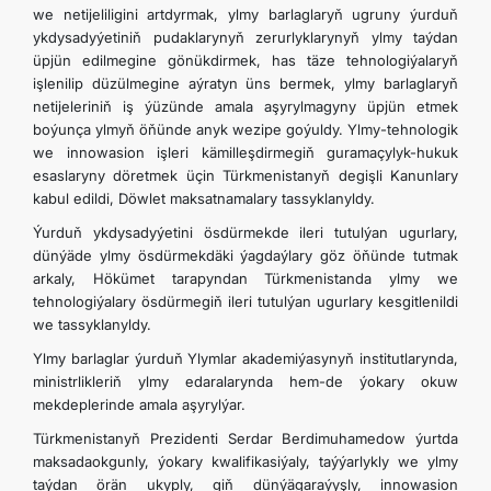
we netijeliligini artdyrmak, ylmy barlaglaryň ugruny ýurduň
ykdysadyýetiniň pudaklarynyň zerurlyklarynyň ylmy taýdan
üpjün edilmegine gönükdirmek, has täze tehnologiýalaryň
işlenilip düzülmegine aýratyn üns bermek, ylmy barlaglaryň
netijeleriniň iş ýüzünde amala aşyrylmagyny üpjün etmek
boýunça ylmyň öňünde anyk wezipe goýuldy. Ylmy-tehnologik
we innowasion işleri kämilleşdirmegiň guramaçylyk-hukuk
esaslaryny döretmek üçin Türkmenistanyň degişli Kanunlary
kabul edildi, Döwlet maksatnamalary tassyklanyldy.
Ýurduň ykdysadyýetini ösdürmekde ileri tutulýan ugurlary,
dünýäde ylmy ösdürmekdäki ýagdaýlary göz öňünde tutmak
arkaly, Hökümet tarapyndan Türkmenistanda ylmy we
tehnologiýalary ösdürmegiň ileri tutulýan ugurlary kesgitlenildi
we tassyklanyldy.
Ylmy barlaglar ýurduň Ylymlar akademiýasynyň institutlarynda,
ministrlikleriň ylmy edaralarynda hem-de ýokary okuw
mekdeplerinde amala aşyrylýar.
Türkmenistanyň Prezidenti Serdar Berdimuhamedow ýurtda
maksadaokgunly, ýokary kwalifikasiýaly, taýýarlykly we ylmy
taýdan örän ukyply, giň dünýägaraýyşly, innowasion