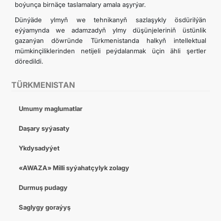
boýunça birnäçe taslamalary amala aşyrýar.
Dünýäde ylmyň we tehnikanyň sazlaşykly ösdürilýän
eýýamynda we adamzadyň ylmy düşünjeleriniň üstünlik
gazanýan döwründe Türkmenistanda halkyň intellektual
mümkinçiliklerinden netijeli peýdalanmak üçin ähli şertler
döredildi.
TÜRKMENISTAN
Umumy maglumatlar
Daşary syýasaty
Ykdysadyýet
«AWAZA» Milli syýahatçylyk zolagy
Durmuş pudagy
Saglygy goraýyş