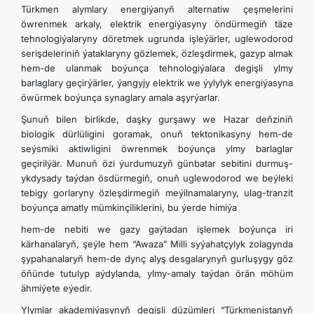
Türkmen alymlary energiýanyň alternatiw çeşmelerini
öwrenmek arkaly, elektrik energiýasyny öndürmegiň täze
tehnologiýalaryny döretmek ugrunda işleýärler, uglewodorod
serişdeleriniň ýataklaryny gözlemek, özleşdirmek, gazyp almak
hem-de ulanmak boýunça tehnologiýalara degişli ylmy
barlaglary geçirýärler, ýangyjy elektrik we ýylylyk energiýasyna
öwürmek boýunça synaglary amala aşyrýarlar.
Şunuň bilen birlikde, daşky gurşawy we Hazar deňziniň
biologik dürlüligini goramak, onuň tektonikasyny hem-de
seýsmiki aktiwligini öwrenmek boýunça ylmy barlaglar
geçirilýär. Munuň özi ýurdumuzyň günbatar sebitini durmuş-
ykdysady taýdan ösdürmegiň, onuň uglewodorod we beýleki
tebigy gorlaryny özleşdirmegiň meýilnamalaryny, ulag-tranzit
boýunça amatly mümkinçiliklerini, bu ýerde himiýa
hem-de nebiti we gazy gaýtadan işlemek boýunça iri
kärhanalaryň, şeýle hem “Awaza” Milli syýahatçylyk zolagynda
şypahanalaryň hem-de dynç alyş desgalarynyň gurluşygy göz
öňünde tutulyp aýdylanda, ylmy-amaly taýdan örän möhüm
ähmiýete eýedir.
Ylymlar akademiýasynyň degişli düzümleri “Türkmenistanyň