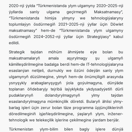
2020-nji ýylda “Türkmenistanda ylym ulgamyny 2020–2025-nji
ýyllarda sanly ulgama geçirmegiň Maksatnamasy”,
“Türkmenistanda himiýa ylmyny we tehnologiýalaryny
toplumlaýyn ösdürmegiň 2021–2025-nji ýyllar üçin Döwlet
maksatnamasy” hem-de “Türkmenistanda ylym ulgamyny
ösdürmegiň 2024–2052-nji ýyllar üçin Strategiýasy” kabul
edildi.
Strategik taýdan möhüm ähmiýete eýe bolan bu
maksatnamalaryň amala aşyrylmagy şu ulgamyň
kämilleşdirilmegine badalga berdi hem-de IT-tehnologiýalaryna
esaslanýan netijeli, durnukly we özüni ödeýän sanly ylym
ulgamynyň düzülmegine, ylmyň hem-de önümçiligiň arasynda
ysnyşykly arabaglanyşygyň ýola goýulmagyna, dünýäde
toplanan öňdebaryjy tejribä laýyklykda ykdysadyýetiň dürli
pudaklarynyň dolandyrylmagynyň ylmy taýdan
esaslandyrylmagyna mümkinçilik döretdi. Bularyň ählisi ylmy-
barlag işleri üçin zerur bolan täze programma üpjünçilikleriniň
döredilmeginiň işjeňleşdirilmegine, ýaşlaryň ylym, inžener-
tehnologik we telekeçilik işlerine çekilmegine ýardam berýär.
Türkmenistan ylym-bilim bilen bagly işlere dünýä