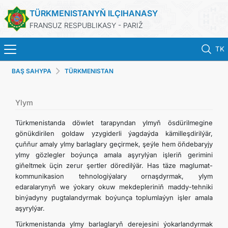
TÜRKMENISTANYŇ ILÇIHANASY
FRANSUZ RESPUBLIKASY - PARIŽ
TK
BAŞ SAHYPA
TÜRKMENISTAN
BAŞ SAHYPA
HABARLAR
Ylym
Türkmenistanda döwlet tarapyndan ylmyň ösdürilmegine
TÜRKMENISTAN
gönükdirilen goldaw yzygiderli ýagdaýda kämilleşdirilýär,
çuňňur amaly ylmy barlaglary geçirmek, şeýle hem öňdebaryjy
ylmy gözlegler boýunça amala aşyrylýan işleriň gerimini
KONSULLYK HYZMATLARY
giňeltmek üçin zerur şertler döredilýär. Has täze maglumat-
kommunikasion tehnologiýalary ornaşdyrmak, ylym
DIM
edaralarynyň we ýokary okuw mekdepleriniň maddy-tehniki
binýadyny pugtalandyrmak boýunça toplumlaýyn işler amala
aşyrylýar.
ARAGATNAŞYK
Türkmenistanda ylmy barlaglaryň derejesini ýokarlandyrmak