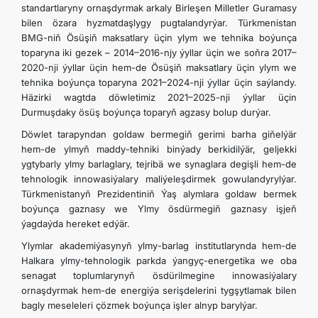
standartlaryny ornaşdyrmak arkaly Birleşen Milletler Guramasy
bilen özara hyzmatdaşlygy pugtalandyrýar. Türkmenistan
BMG-niň Ösüşiň maksatlary üçin ylym we tehnika boýunça
toparyna iki gezek – 2014–2016-njy ýyllar üçin we soňra 2017–
2020-nji ýyllar üçin hem-de Ösüşiň maksatlary üçin ylym we
tehnika boýunça toparyna 2021–2024-nji ýyllar üçin saýlandy.
Häzirki wagtda döwletimiz 2021–2025-nji ýyllar üçin
Durmuşdaky ösüş boýunça toparyň agzasy bolup durýar.
Döwlet tarapyndan goldaw bermegiň gerimi barha giňelýär
hem-de ylmyň maddy-tehniki binýady berkidilýär, geljekki
ygtybarly ylmy barlaglary, tejribä we synaglara degişli hem-de
tehnologik innowasiýalary maliýeleşdirmek gowulandyrylýar.
Türkmenistanyň Prezidentiniň Ýaş alymlara goldaw bermek
boýunça gaznasy we Ylmy ösdürmegiň gaznasy işjeň
ýagdaýda hereket edýär.
Ylymlar akademiýasynyň ylmy-barlag institutlarynda hem-de
Halkara ylmy-tehnologik parkda ýangyç-energetika we oba
senagat toplumlarynyň ösdürilmegine innowasiýalary
ornaşdyrmak hem-de energiýa serişdelerini tygşytlamak bilen
bagly meseleleri çözmek boýunça işler alnyp barylýar.