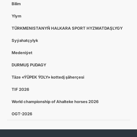
Bilim
Ylym
TÜRKMENISTANYŇ HALKARA SPORT HYZMATDAŞLYGY
Syýahatçylyk
Medeniýet
DURMUŞ PUDAGY
Täze «ÝÜPEK ÝOLY» kottedj şäherçesi
TIF 2026
World championship of Ahalteke horses 2026
OGT-2026