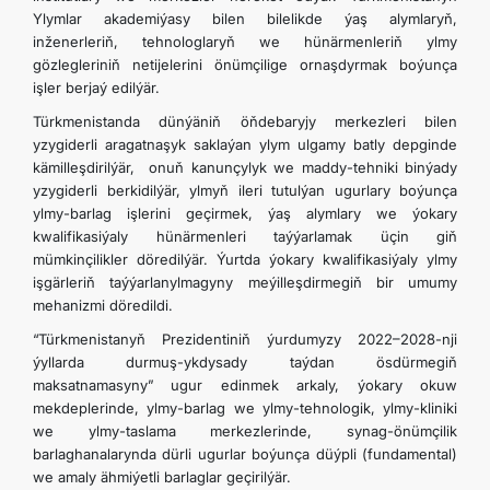
Ylymlar akademiýasy bilen bilelikde ýaş alymlaryň,
inženerleriň, tehnologlaryň we hünärmenleriň ylmy
gözlegleriniň netijelerini önümçilige ornaşdyrmak boýunça
işler berjaý edilýär.
Türkmenistanda dünýäniň öňdebaryjy merkezleri bilen
yzygiderli aragatnaşyk saklaýan ylym ulgamy batly depginde
kämilleşdirilýär, onuň kanunçylyk we maddy-tehniki binýady
yzygiderli berkidilýär, ylmyň ileri tutulýan ugurlary boýunça
ylmy-barlag işlerini geçirmek, ýaş alymlary we ýokary
kwalifikasiýaly hünärmenleri taýýarlamak üçin giň
mümkinçilikler döredilýär. Ýurtda ýokary kwalifikasiýaly ylmy
işgärleriň taýýarlanylmagyny meýilleşdirmegiň bir umumy
mehanizmi döredildi.
“Türkmenistanyň Prezidentiniň ýurdumyzy 2022–2028-nji
ýyllarda durmuş-ykdysady taýdan ösdürmegiň
maksatnamasyny” ugur edinmek arkaly, ýokary okuw
mekdeplerinde, ylmy-barlag we ylmy-tehnologik, ylmy-kliniki
we ylmy-taslama merkezlerinde, synag-önümçilik
barlaghanalarynda dürli ugurlar boýunça düýpli (fundamental)
we amaly ähmiýetli barlaglar geçirilýär.