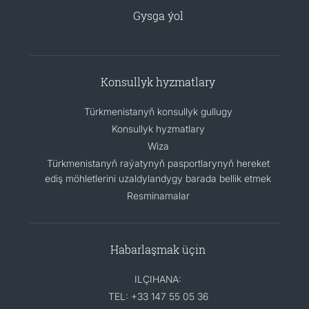
Gysga ýol
Konsullyk hyzmatlary
Türkmenistanyň konsullyk gullugy
Konsullyk hyzmatlary
Wiza
Türkmenistanyň raýatynyň pasportlarynyň hereket
ediş möhletlerini uzaldylandygy barada bellik etmek
Resminamalar
Habarlaşmak üçin
ILÇIHANA:
TEL: +33 147 55 05 36