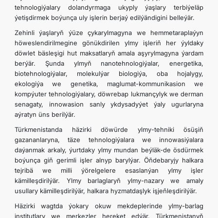
tehnologiýalary dolandyrmaga ukyply ýaşlary terbiýeläp
ýetişdirmek boýunça uly işlerin berjaý edilýändigini belleýär.
Zehinli ýaşlaryň ýüze çykarylmagyna we hemmetaraplaýyn
höweslendirilmegine gönükdirilen ylmy işleriň her ýyldaky
döwlet bäsleşigi hut maksatlaryň amala aşyrylmagyna ýardam
berýär. Şunda ylmyň nanotehnologiýalar, energetika,
biotehnologiýalar, molekulýar biologiýa, oba hojalygy,
ekologiýa we genetika, maglumat-kommunikasion we
kompýuter tehnologiýalary, döwrebap lukmançylyk we derman
senagaty, innowasion sanly ykdysadyýet ýaly ugurlaryna
aýratyn üns berilýär.
Türkmenistanda häzirki döwürde ylmy-tehniki ösüşiň
gazananlaryna, täze tehnologiýalara we innowasiýalara
daýanmak arkaly, ýurtdaky ylmy mundan beýläk-de ösdürmek
boýunça giň gerimli işler alnyp barylýar. Öňdebaryjy halkara
tejribä we milli ýörelgelere esaslanýan ylmy işler
kämilleşdirilýär. Ylmy barlaglaryň ylmy-nazary we amaly
usullary kämilleşdirilýär, halkara hyzmatdaşlyk işjeňleşdirilýär.
Häzirki wagtda ýokary okuw mekdeplerinde ylmy-barlag
institutlary we merkezler hereket edýär. Türkmenistanyň