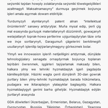
seýsmiki taýdan howply zolaklarynda seýsmiki töwekgelçilikleri
azaltmagyň Maksatnamasyny” durmuşa geçirmek boýunça
işleri amala aşyrmak dowam etdirilýär.
Ýurdumyzyň alymlarynyň patent alnan “intellektual
önümleriniň” sanawy artdyrylýar. Muňa mysal edip, ýerli çig
mal esasynda gurluşyk materiallarynyň düzüminiň, gowaçanyň
welaýatlaryň toprak-howa şertlerine uýgunlaşdyrylan täze orta
we inçe sortlarynyň, Garagumuň çägelerini berkitmegiň
usullarynyň işlenilip taýýarlanylmagyny görkezmek bolar.
Ylmyň we innowasion işleriň netijeliligini artdyrmak, dünýäde
tehnologiýalary senagata ornaşdyrmak boýunça toplanan
tejribäni öwrenmek, işgärleri taýýarlamak maksady bilen,
halkara ylmy we tehniki hyzmatdaşlyk işjeň ýagdaýda
kämilleşdirilýär. Häzirki wagta çenli dünýäniň 30-dan gowrak
ýurtlary bilen ylmy-tehniki hyzmatdaşlyk barada hökümetara,
pudagara we ikitaraplaýyn ylalaşyklar baglaşyldy. Halkara
hyzmatdaşlygyň gerimi barha giňelýär. Hyzmatdaşlyk edýän
ýurtlaryň arasynda
GDA döwletleri (Azerbaýjan, Ermenistan, Belarus, Gazagystan,
Gyrgyzystan, Russiýa, Täjigistan, Özbegistan), Ýewropa