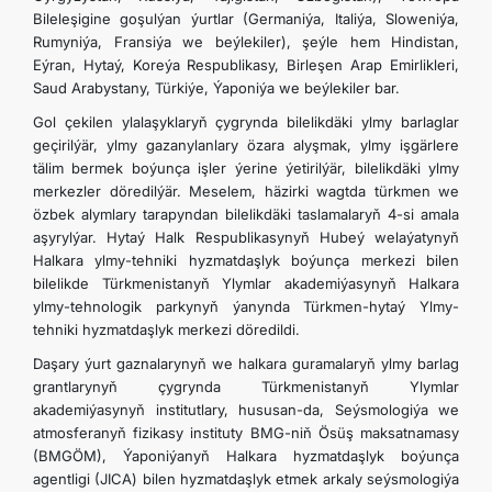
Bileleşigine goşulýan ýurtlar (Germaniýa, Italiýa, Sloweniýa,
Rumyniýa, Fransiýa we beýlekiler), şeýle hem Hindistan,
Eýran, Hytaý, Koreýa Respublikasy, Birleşen Arap Emirlikleri,
Saud Arabystany, Türkiýe, Ýaponiýa we beýlekiler bar.
Gol çekilen ylalaşyklaryň çygrynda bilelikdäki ylmy barlaglar
geçirilýär, ylmy gazanylanlary özara alyşmak, ylmy işgärlere
tälim bermek boýunça işler ýerine ýetirilýär, bilelikdäki ylmy
merkezler döredilýär. Meselem, häzirki wagtda türkmen we
özbek alymlary tarapyndan bilelikdäki taslamalaryň 4-si amala
aşyrylýar. Hytaý Halk Respublikasynyň Hubeý welaýatynyň
Halkara ylmy-tehniki hyzmatdaşlyk boýunça merkezi bilen
bilelikde Türkmenistanyň Ylymlar akademiýasynyň Halkara
ylmy-tehnologik parkynyň ýanynda Türkmen-hytaý Ylmy-
tehniki hyzmatdaşlyk merkezi döredildi.
Daşary ýurt gaznalarynyň we halkara guramalaryň ylmy barlag
grantlarynyň çygrynda Türkmenistanyň Ylymlar
akademiýasynyň institutlary, hususan-da, Seýsmologiýa we
atmosferanyň fizikasy instituty BMG-niň Ösüş maksatnamasy
(BMGÖM), Ýaponiýanyň Halkara hyzmatdaşlyk boýunça
agentligi (JICA) bilen hyzmatdaşlyk etmek arkaly seýsmologiýa