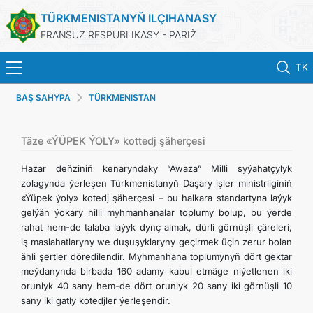
TÜRKMENISTANYŇ ILÇIHANASY
FRANSUZ RESPUBLIKASY - PARIŽ
TK
BAŞ SAHYPA
TÜRKMENISTAN
BAŞ SAHYPA
HABARLAR
Täze «ÝÜPEK ÝOLY» kottedj şäherçesi
Hazar deňziniň kenaryndaky “Awaza” Milli syýahatçylyk
TÜRKMENISTAN
zolagynda ýerleşen Türkmenistanyň Daşary işler ministrliginiň
«Ýüpek ýoly» kotedj şäherçesi – bu halkara standartyna laýyk
gelýän ýokary hilli myhmanhanalar toplumy bolup, bu ýerde
KONSULLYK HYZMATLARY
rahat hem-de talaba laýyk dynç almak, dürli görnüşli çäreleri,
iş maslahatlaryny we duşuşyklaryny geçirmek üçin zerur bolan
DIM
ähli şertler döredilendir. Myhmanhana toplumynyň dört gektar
meýdanynda birbada 160 adamy kabul etmäge niýetlenen iki
orunlyk 40 sany hem-de dört orunlyk 20 sany iki görnüşli 10
ARAGATNAŞYK
sany iki gatly kotedjler ýerleşendir.