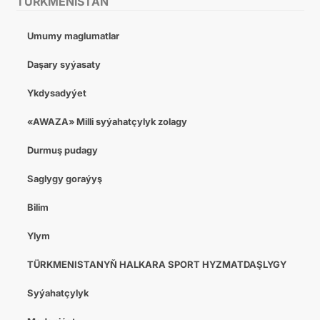
TÜRKMENISTAN
Umumy maglumatlar
Daşary syýasaty
Ykdysadyýet
«AWAZA» Milli syýahatçylyk zolagy
Durmuş pudagy
Saglygy goraýyş
Bilim
Ylym
TÜRKMENISTANYŇ HALKARA SPORT HYZMATDAŞLYGY
Syýahatçylyk