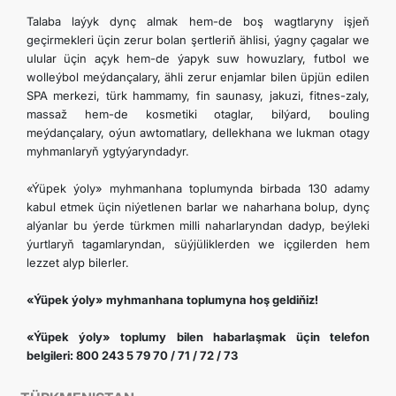
Talaba laýyk dynç almak hem-de boş wagtlaryny işjeň
geçirmekleri üçin zerur bolan şertleriň ählisi, ýagny çagalar we
ulular üçin açyk hem-de ýapyk suw howuzlary, futbol we
wolleýbol meýdançalary, ähli zerur enjamlar bilen üpjün edilen
SPA merkezi, türk hammamy, fin saunasy, jakuzi, fitnes-zaly,
massaž hem-de kosmetiki otaglar, bilýard, bouling
meýdançalary, oýun awtomatlary, dellekhana we lukman otagy
myhmanlaryň ygtyýaryndadyr.
«Ýüpek ýoly» myhmanhana toplumynda birbada 130 adamy
kabul etmek üçin niýetlenen barlar we naharhana bolup, dynç
alýanlar bu ýerde türkmen milli naharlaryndan dadyp, beýleki
ýurtlaryň tagamlaryndan, süýjüliklerden we içgilerden hem
lezzet alyp bilerler.
«Ýüpek ýoly» myhmanhana toplumyna hoş geldiňiz!
«Ýüpek ýoly» toplumy bilen habarlaşmak üçin telefon
belgileri: 800 243 5 79 70 / 71 / 72 / 73