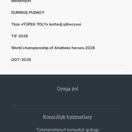
Medeniýet
DURMUŞ PUDAGY
Täze «ÝÜPEK ÝOLY» kottedj şäherçesi
TIF 2026
World championship of Ahalteke horses 2026
OGT-2026
Gysga ýol
Konsullyk hyzmatlary
Türkmenistanyň konsullyk gullugy