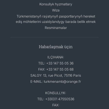
Konsullyk hyzmatlary
Wiza
Türkmenistanyň raýatynyň pasportlarynyň hereket
ediş möhletlerini uzaldylandygy barada bellik etmek
Resminamalar
Habarlaşmak üçin
ILÇIHANA:
TEL: +33 147 55 05 36
FAX: +33 147 55 05 68
SALGY: 13, rue Picot, 75116 Paris
E-MAIL: turkmenamb@orange.fr
KONSULLYK:
TEL: +33(0)1 47550536
FAX: