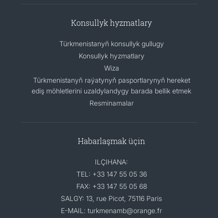
Konsullyk hyzmatlary
Türkmenistanyň konsullyk gullugy
Konsullyk hyzmatlary
Wiza
Türkmenistanyň raýatynyň pasportlarynyň hereket
ediş möhletlerini uzaldylandygy barada bellik etmek
Resminamalar
Habarlaşmak üçin
ILÇIHANA:
TEL: +33 147 55 05 36
FAX: +33 147 55 05 68
SALGY: 13, rue Picot, 75116 Paris
E-MAIL: turkmenamb@orange.fr