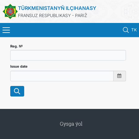
TÜRKMENISTANYŇ ILÇIHANASY
FRANSUZ RESPUBLIKASY - PARIŽ
TK
BAŞ SAHYPA
Reg. №
HABARLAR
Issue date
TÜRKMENISTAN
KONSULLYK HYZMATLARY
DIM
Gysga ýol
ARAGATNAŞYK