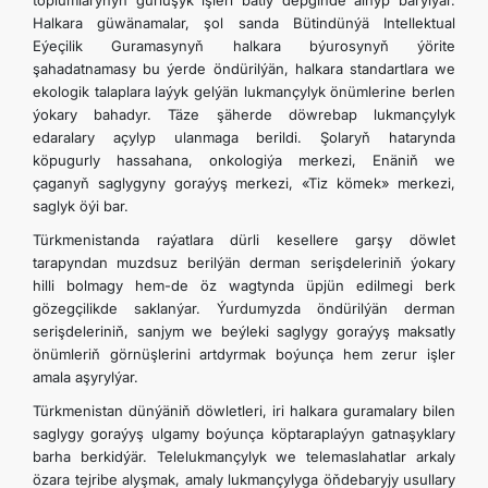
toplumlarynyň gurluşyk işleri batly depginde alnyp barylýar.
Halkara güwänamalar, şol sanda Bütindünýä Intellektual
Eýeçilik Guramasynyň halkara býurosynyň ýörite
şahadatnamasy bu ýerde öndürilýän, halkara standartlara we
ekologik talaplara laýyk gelýän lukmançylyk önümlerine berlen
ýokary bahadyr. Täze şäherde döwrebap lukmançylyk
edaralary açylyp ulanmaga berildi. Şolaryň hatarynda
köpugurly hassahana, onkologiýa merkezi, Enäniň we
çaganyň saglygyny goraýyş merkezi, «Tiz kömek» merkezi,
saglyk öýi bar.
Türkmenistanda raýatlara dürli kesellere garşy döwlet
tarapyndan muzdsuz berilýän derman serişdeleriniň ýokary
hilli bolmagy hem-de öz wagtynda üpjün edilmegi berk
gözegçilikde saklanýar. Ýurdumyzda öndürilýän derman
serişdeleriniň, sanjym we beýleki saglygy goraýyş maksatly
önümleriň görnüşlerini artdyrmak boýunça hem zerur işler
amala aşyrylýar.
Türkmenistan dünýäniň döwletleri, iri halkara guramalary bilen
saglygy goraýyş ulgamy boýunça köptaraplaýyn gatnaşyklary
barha berkidýär. Telelukmançylyk we telemaslahatlar arkaly
özara tejribe alyşmak, amaly lukmançylyga öňdebaryjy usullary