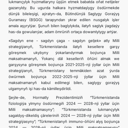
lukmançylyk hyzmatlaryny üpjün etmek babatda oňat netijeler
gazanyldy. Bu ugurda halkara hyzmatdaşlygy ösdürmekde
dünýä bileleşigi, aýratyn-da, Bütindünýä Saglygy Goraýyş
Guramasy (BSGG) tarapyndan ykrar edilen nusgalyk işler
amala aşyrylýar. Şunuň bilen baglylykda, ilatyň saglyk ýagdaýy
has-da gowulanýar, adam ömrüniň ortaça dowamlylygy artýar.
«Sagdyn ene - sagdyn çaga - sagdyn geljek» atly Milli
strategiýanyň, Türkmenistanda ilatyň kesellere garşy
göreşmek ukybyny ýokarlandyrmak boýunça Milli
maksatnamanyň, Ýokanç däl keselleriň öňüni almak we
garşysyna göreşmek boýunça 2021-2025-nji ýyllar üçin Milli
strategiýanyň, Türkmenistany temmäkiden azat ýurda
öwürmek boýunça 2022-2025-nji ýyllar üçin Milli
maksatnamanyň kabul edilmegi bilen, saglygy goraýyş
ulgamynyň işi has-da kämilleşdirildi.
Şeýle-de, Hormatly Prezidentimiziň “Türkmenistanda
fiziologiýa ylmyny ösdürmegiň 2024 — 2028-nji ýyllar üçin
Milli maksatnamasyny”; “Türkmenistanda lukmançylyk
sagaldyş-dikeldiş çäreleriniň 2024 — 2028-nji ýyllar üçin Milli
strategiýasyny”; “Türkmenistanyň immuno-öňüni alyş boýunça
2024 — 2028-nji ýyllar üçin Milli maksatnamasyny”