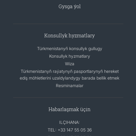
Gysga ýol
Konsullyk hyzmatlary
Türkmenistanyň konsullyk gullugy
Konsullyk hyzmatlary
Wiza
Türkmenistanyň raýatynyň pasportlarynyň hereket
ediş möhletlerini uzaldylandygy barada bellik etmek
Resminamalar
Habarlaşmak üçin
ILÇIHANA:
TEL: +33 147 55 05 36