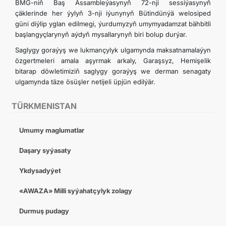
BMG-niň Baş Assambleýasynyň 72-nji sessiýasynyň
çäklerinde her ýylyň 3-nji iýunynyň Bütindünýä welosiped
güni diýlip yglan edilmegi, ýurdumyzyň umymyadamzat bähbitli
başlangyçlarynyň aýdyň mysallarynyň biri bolup durýar.
Saglygy goraýyş we lukmançylyk ulgamynda maksatnamalaýyn
özgertmeleri amala aşyrmak arkaly, Garaşsyz, Hemişelik
bitarap döwletimiziň saglygy goraýyş we derman senagaty
ulgamynda täze ösüşler netijeli üpjün edilýär.
TÜRKMENISTAN
Umumy maglumatlar
Daşary syýasaty
Ykdysadyýet
«AWAZA» Milli syýahatçylyk zolagy
Durmuş pudagy