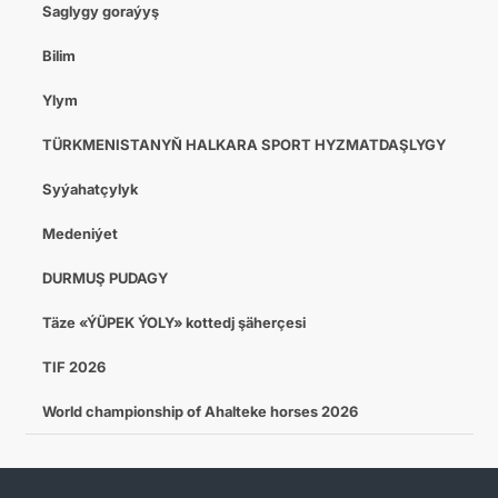
Saglygy goraýyş
Bilim
Ylym
TÜRKMENISTANYŇ HALKARA SPORT HYZMATDAŞLYGY
Syýahatçylyk
Medeniýet
DURMUŞ PUDAGY
Täze «ÝÜPEK ÝOLY» kottedj şäherçesi
TIF 2026
World championship of Ahalteke horses 2026