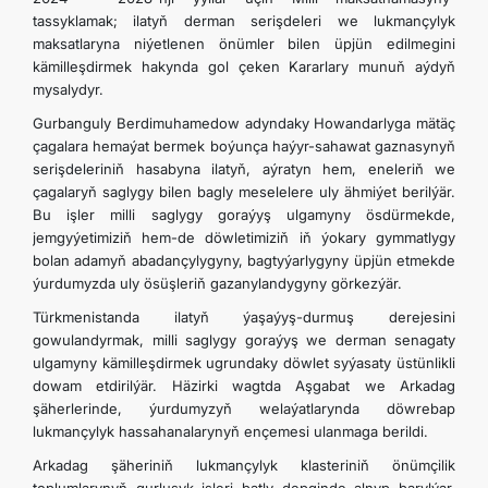
tassyklamak; ilatyň derman serişdeleri we lukmançylyk
maksatlaryna niýetlenen önümler bilen üpjün edilmegini
kämilleşdirmek hakynda gol çeken Kararlary munuň aýdyň
mysalydyr.
Gurbanguly Berdimuhamedow adyndaky Howandarlyga mätäç
çagalara hemaýat bermek boýunça haýyr-sahawat gaznasynyň
serişdeleriniň hasabyna ilatyň, aýratyn hem, eneleriň we
çagalaryň saglygy bilen bagly meselelere uly ähmiýet berilýär.
Bu işler milli saglygy goraýyş ulgamyny ösdürmekde,
jemgyýetimiziň hem-de döwletimiziň iň ýokary gymmatlygy
bolan adamyň abadançylygyny, bagtyýarlygyny üpjün etmekde
ýurdumyzda uly ösüşleriň gazanylandygyny görkezýär.
Türkmenistanda ilatyň ýaşaýyş-durmuş derejesini
gowulandyrmak, milli saglygy goraýyş we derman senagaty
ulgamyny kämilleşdirmek ugrundaky döwlet syýasaty üstünlikli
dowam etdirilýär. Häzirki wagtda Aşgabat we Arkadag
şäherlerinde, ýurdumyzyň welaýatlarynda döwrebap
lukmançylyk hassahanalarynyň ençemesi ulanmaga berildi.
Arkadag şäheriniň lukmançylyk klasteriniň önümçilik