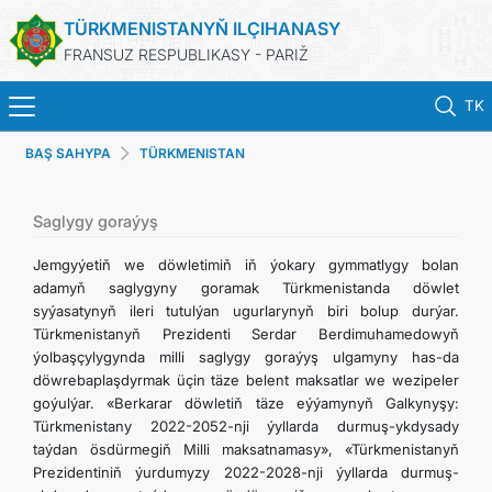
TÜRKMENISTANYŇ ILÇIHANASY
FRANSUZ RESPUBLIKASY - PARIŽ
TK
BAŞ SAHYPA
TÜRKMENISTAN
BAŞ SAHYPA
HABARLAR
Saglygy goraýyş
Jemgyýetiň we döwletimiň iň ýokary gymmatlygy bolan
TÜRKMENISTAN
adamyň saglygyny goramak Türkmenistanda döwlet
syýasatynyň ileri tutulýan ugurlarynyň biri bolup durýar.
Türkmenistanyň Prezidenti Serdar Berdimuhamedowyň
KONSULLYK HYZMATLARY
ýolbaşçylygynda milli saglygy goraýyş ulgamyny has-da
döwrebaplaşdyrmak üçin täze belent maksatlar we wezipeler
DIM
goýulýar. «Berkarar döwletiň täze eýýamynyň Galkynyşy:
Türkmenistany 2022-2052-nji ýyllarda durmuş-ykdysady
taýdan ösdürmegiň Milli maksatnamasy», «Türkmenistanyň
ARAGATNAŞYK
Prezidentiniň ýurdumyzy 2022-2028-nji ýyllarda durmuş-