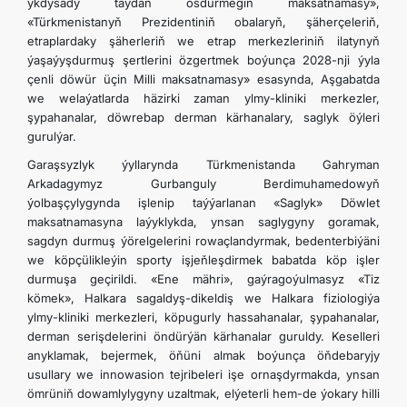
ykdysady taýdan ösdürmegiň maksatnamasy»,
«Türkmenistanyň Prezidentiniň obalaryň, şäherçeleriň,
etraplardaky şäherleriň we etrap merkezleriniň ilatynyň
ýaşaýyşdurmuş şertlerini özgertmek boýunça 2028-nji ýyla
çenli döwür üçin Milli maksatnamasy» esasynda, Aşgabatda
we welaýatlarda häzirki zaman ylmy-kliniki merkezler,
şypahanalar, döwrebap derman kärhanalary, saglyk öýleri
gurulýar.
Garaşsyzlyk ýyllarynda Türkmenistanda Gahryman
Arkadagymyz Gurbanguly Berdimuhamedowyň
ýolbaşçylygynda işlenip taýýarlanan «Saglyk» Döwlet
maksatnamasyna laýyklykda, ynsan saglygyny goramak,
sagdyn durmuş ýörelgelerini rowaçlandyrmak, bedenterbiýäni
we köpçülikleýin sporty işjeňleşdirmek babatda köp işler
durmuşa geçirildi. «Ene mähri», gaýragoýulmasyz «Tiz
kömek», Halkara sagaldyş-dikeldiş we Halkara fiziologiýa
ylmy-kliniki merkezleri, köpugurly hassahanalar, şypahanalar,
derman serişdelerini öndürýän kärhanalar guruldy. Keselleri
anyklamak, bejermek, öňüni almak boýunça öňdebaryjy
usullary we innowasion tejribeleri işe ornaşdyrmakda, ynsan
ömrüniň dowamlylygyny uzaltmak, elýeterli hem-de ýokary hilli