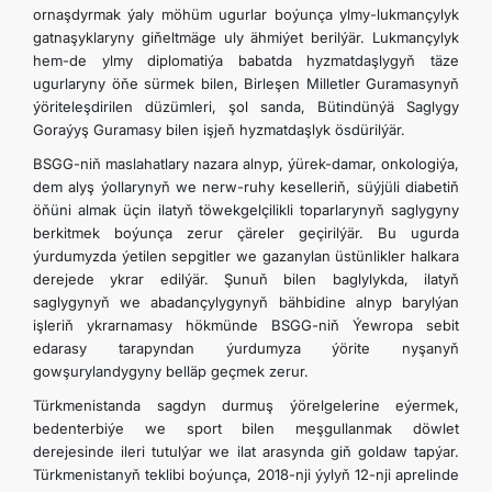
ornaşdyrmak ýaly möhüm ugurlar boýunça ylmy-lukmançylyk
gatnaşyklaryny gi­ňeltmäge uly ähmiýet berilýär. Lukmançylyk
hem-de ylmy diplomatiýa babatda hyzmatdaşlygyň täze
ugurlaryny öňe sürmek bilen, Birleşen Milletler Guramasynyň
ýöriteleşdirilen düzümleri, şol sanda, Bütindünýä Saglygy
Goraýyş Guramasy bilen işjeň hyzmatdaşlyk ösdürilýär.
BSGG-niň maslahatlary nazara alnyp, ýürek-damar, onkologiýa,
dem alyş ýollarynyň we nerw-ruhy keselleriň, süýjüli diabetiň
öňüni almak üçin ilatyň töwekgelçilikli toparlarynyň saglygyny
berkitmek boýunça zerur çäreler geçirilýär. Bu ugurda
ýurdumyzda ýetilen sepgitler we gazanylan üstünlikler halkara
derejede ykrar edilýär. Şunuň bilen baglylykda, ilatyň
saglygynyň we abadançylygynyň bähbidine alnyp barylýan
işleriň ykrarnamasy hökmünde BSGG-niň Ýewropa sebit
edarasy tarapyndan ýurdumyza ýörite nyşanyň
gowşurylandygyny belläp geçmek zerur.
Türkmenistanda sagdyn durmuş ýörelgelerine eýermek,
bedenterbiýe we sport bilen meşgullanmak döwlet
derejesinde ileri tutulýar we ilat arasynda giň goldaw tapýar.
Türkmenistanyň teklibi boýunça, 2018-nji ýylyň 12-nji aprelinde