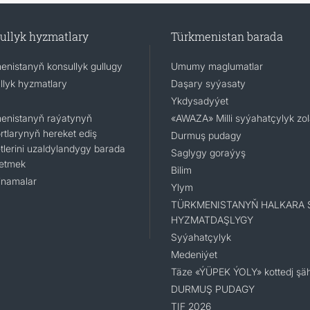
ullyk hyzmatlary
Türkmenistan barada
enistanyň konsullyk gullugy
Umumy maglumatlar
llyk hyzmatlary
Daşary syýasaty
Ykdysadyýet
enistanyň raýatynyň
«AWAZA» Milli syýahatçylyk zo
rtlarynyň hereket ediş
Durmuş pudagy
tlerini uzaldylandygy barada
Saglygy goraýyş
 etmek
Bilim
namalar
Ylym
TÜRKMENISTANYŇ HALKARA 
HYZMATDAŞLYGY
Syýahatçylyk
Medeniýet
Täze «ÝÜPEK ÝOLY» kottedj şäh
DURMUŞ PUDAGY
TIF 2026