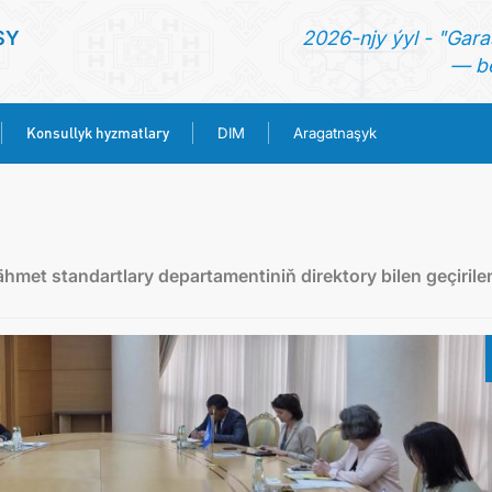
SY
2026-njy ýyl - "Gara
— be
Konsullyk hyzmatlary
DIM
Aragatnaşyk
BAŞ SAHYPA
HABARLAR
met standartlary departamentiniň direktory bilen geçirile
TÜRKMENISTAN
KONSULLYK HYZMATLARY
DIM
ARAGATNAŞYK