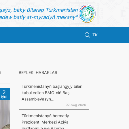
şsyz, baky Bitarap Türkmenistan
dew batly at-myradyň mekany"
TK
n
BEÝLEKI HABARLAR
Türkmenistanyň başlangyjy bilen
2
kabul edilen BMG-niň Baş
Iýul
Assambleýasyn...
02 Awg 2026
Türkmenistanyň hormatly
Prezidenti Merkezi Aziýa
ýurtlarynyň we Azerba...