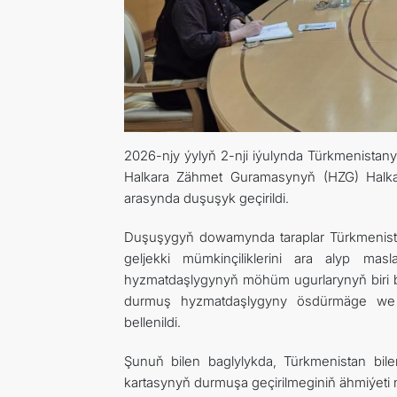
2026-njy ýylyň 2-nji iýulynda Türkmenistan
Halkara Zähmet Guramasynyň (HZG) Halkar
arasynda duşuşyk geçirildi.
Duşuşygyň dowamynda taraplar Türkmenist
geljekki mümkinçiliklerini ara alyp mas
hyzmatdaşlygynyň möhüm ugurlarynyň biri b
durmuş hyzmatdaşlygyny ösdürmäge we h
bellenildi.
Şunuň bilen baglylykda, Türkmenistan bi
kartasynyň durmuşa geçirilmeginiň ähmiýeti 