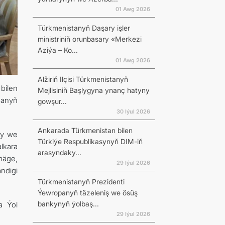
01 Awg 2026
Türkmenistanyň Daşary işler
ministriniň orunbasary «Merkezi
Aziýa – Ko...
01 Awg 2026
Alžiriň Ilçisi Türkmenistanyň
bilen
Mejlisiniň Başlygyna ynanç hatyny
ganyň
gowşur...
30 Iýul 2026
Ankarada Türkmenistan bilen
ny we
Türkiýe Respublikasynyň DIM-iň
lkara
arasyndaky...
mäge,
29 Iýul 2026
ndigi
Türkmenistanyň Prezidenti
Ýewropanyň täzeleniş we ösüş
bankynyň ýolbaş...
a Ýol
29 Iýul 2026