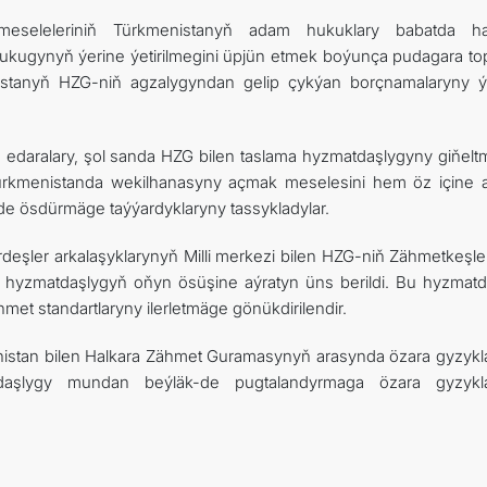
seleleriniň Türkmenistanyň adam hukuklary babatda ha
kugynyň ýerine ýetirilmegini üpjün etmek boýunça pudagara to
menistanyň HZG-niň agzalygyndan gelip çykýan borçnamalaryny ý
en edaralary, şol sanda HZG bilen taslama hyzmatdaşlygyny giňelt
ürkmenistanda wekilhanasyny açmak meselesini hem öz içine 
e ösdürmäge taýýardyklaryny tassykladylar.
er arkalaşyklarynyň Milli merkezi bilen HZG-niň Zähmetkeşleri
yzmatdaşlygyň oňyn ösüşine aýratyn üns berildi. Bu hyzmatd
t standartlaryny ilerletmäge gönükdirilendir.
nistan bilen Halkara Zähmet Guramasynyň arasynda özara gyzyk
daşlygy mundan beýläk-de pugtalandyrmaga özara gyzyk