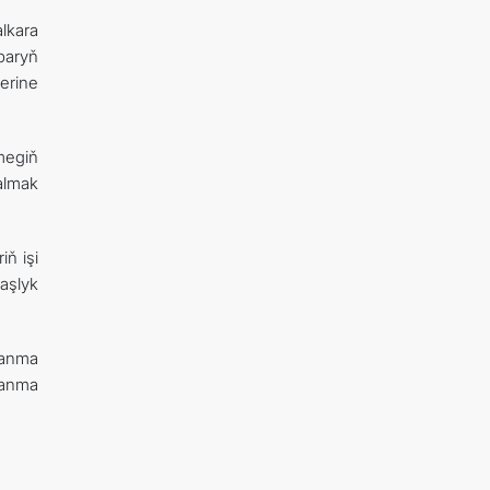
lkara
paryň
erine
megiň
almak
ň işi
aşlyk
lanma
lanma