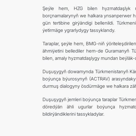
Şeýle hem, HZG bilen hyzmatdaşlyk me
borçnamalarynyň we halkara ynsanperwer hu
gün tertibine girýändigi bellenildi. Türk
ýetirmäge ygrarlydygy tassyklandy.
Taraplar, şeýle hem, BMG-niň ýöriteleşdiril
ähmiýetini bellediler hem-de Guramanyň T
bilen, amaly hyzmatdaşlygy mundan beýläk-d
Duşuşygyň dowamynda Türkmenistanyň Kärdeşl
boýunça býurosynyň (ACTRAV) arasyndaky h
durmuş dialogyny ösdürmäge we halkara zähme
Duşuşygyň jemleri boýunça taraplar Türkme
döredýän ähli ugurlar boýunça hyzmat
bildirýändiklerini tassykladylar.