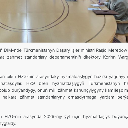
yň DIM-nde Türkmenistanyň Daşary işler ministri Raşid Meredow 
a zähmet standartlary departamentiniň direktory Korinn War
an bilen HZG-niň arasyndaky hyzmatdaşlygyň häzirki ýagdaýy
lahatlaşdylar. HZG bilen hyzmatdaşlygyň Türkmenistanyň ha
olup durýandygy, onuň milli zähmet kanunçylygyny kämilleşdir
alkara zähmet standartlaryny ornaşdyrmaga ýardam berýä
len HZG-niň arasynda 2026-njy ýyl üçin hyzmatdaşlyk boýunç
nygtaldy.