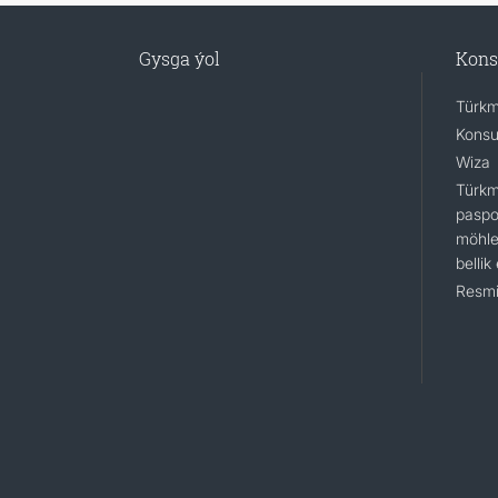
Gysga ýol
Kons
Türkm
Konsu
Wiza
Türkm
paspo
möhle
bellik
Resmi