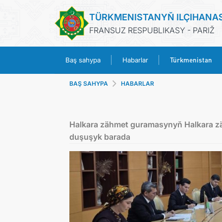
TÜRKMENISTANYŇ ILÇIHANA
FRANSUZ RESPUBLIKASY - PARIŽ
Türkmenistan
Baş sahypa
Habarlar
BAŞ SAHYPA
HABARLAR
Halkara zähmet guramasynyň Halkara zäh
duşuşyk barada