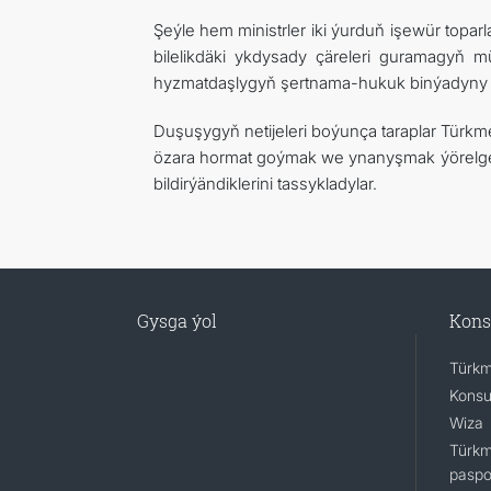
Şeýle hem ministrler iki ýurduň işewür topa
bilelikdäki ykdysady çäreleri guramagyň m
hyzmatdaşlygyň şertnama-hukuk binýadyny gi
Duşuşygyň netijeleri boýunça taraplar Türkm
özara hormat goýmak we ynanyşmak ýörelge
bildirýändiklerini tassykladylar.
Gysga ýol
Kons
Türkm
Konsu
Wiza
Türkm
paspo