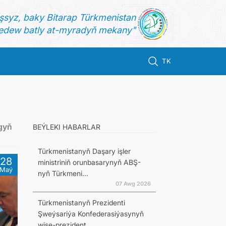
şsyz, baky Bitarap Türkmenistan
dew batly at-myradyň mekany"
TK
gyň
BEÝLEKI HABARLAR
Türkmenistanyň Daşary işler
28
ministriniň orunbasarynyň ABŞ-
Maý
nyň Türkmeni...
07 Awg 2026
Türkmenistanyň Prezidenti
Şweýsariýa Konfederasiýasynyň
wise-prezident...