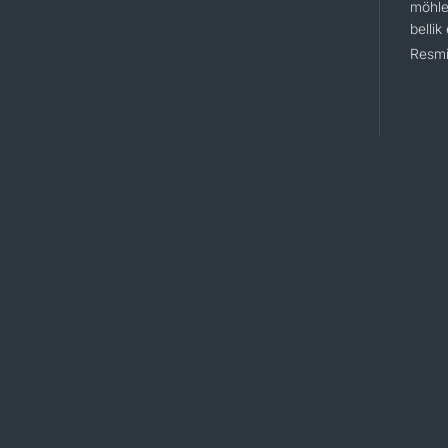
möhle
bellik
Resmi