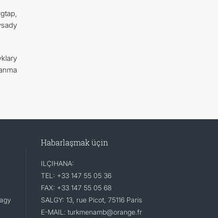
gtap,
ysady
klary
lanma
Habarlaşmak üçin
ILÇIHANA:
TEL: +33 147 55 05 36
FAX: +33 147 55 05 68
lagy
SALGY: 13, rue Picot, 75116 Paris
E-MAIL: turkmenamb@orange.fr