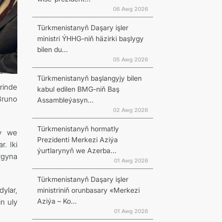
06 Awg 2026
Türkmenistanyň Daşary işler
ministri ÝHHG-niň häzirki başlygy
bilen du...
05 Awg 2026
Türkmenistanyň başlangyjy bilen
rinde
kabul edilen BMG-niň Baş
Bruno
Assambleýasyn...
02 Awg 2026
Türkmenistanyň hormatly
dy we
Prezidenti Merkezi Aziýa
. Iki
ýurtlarynyň we Azerba...
ygyna
01 Awg 2026
Türkmenistanyň Daşary işler
ylar,
ministriniň orunbasary «Merkezi
Aziýa – Ko...
n uly
01 Awg 2026