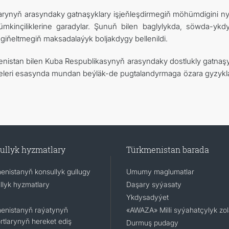
rlarynyň arasyndaky gatnaşyklary işjeňleşdirmegiň möhümdigini ny
ümkinçiliklerine garadylar. Şunuň bilen baglylykda, söwda-ykd
ňeltmegiň maksadalaýyk boljakdygy bellenildi.
enistan bilen Kuba Respublikasynyň arasyndaky dostlukly gatnaşy
leri esasynda mundan beýläk-de pugtalandyrmaga özara gyzyk
ullyk hyzmatlary
Türkmenistan barada
enistanyň konsullyk gullugy
Umumy maglumatlar
llyk hyzmatlary
Daşary syýasaty
Ykdysadyýet
enistanyň raýatynyň
«AWAZA» Milli syýahatçylyk zo
rtlarynyň hereket ediş
Durmuş pudagy