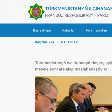
TÜRKMENISTANYŇ ILÇIHANA
FRANSUZ RESPUBLIKASY - PARIŽ
Türkmenistan
Baş sahypa
Habarlar
BAŞ SAHYPA
HABARLAR
Türkmenistanyň we Kubanyň daşary syýa
meselelerini ara alyp maslahatlaşdylar