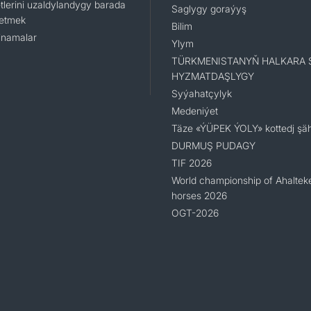
tlerini uzaldylandygy barada
Saglygy goraýyş
 etmek
Bilim
namalar
Ylym
TÜRKMENISTANYŇ HALKARA 
HYZMATDAŞLYGY
Syýahatçylyk
Medeniýet
Täze «ÝÜPEK ÝOLY» kottedj şäh
DURMUŞ PUDAGY
TIF 2026
World championship of Ahaltek
horses 2026
OGT-2026