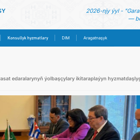
SY
2026-njy ýyl - "Gara
— be
Konsullyk hyzmatlary
DIM
Aragatnaşyk
BAŞ SAHYPA
HABARLAR
sat edaralarynyň ýolbaşçylary ikitaraplaýyn hyzmatdaşly
TÜRKMENISTAN
KONSULLYK HYZMATLARY
DIM
ARAGATNAŞYK