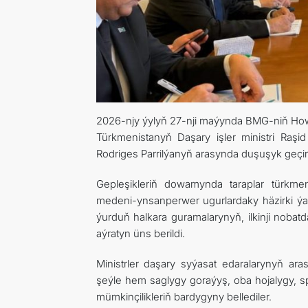
2026-njy ýylyň 27-nji maýynda BMG-niň Howp
Türkmenistanyň Daşary işler ministri Raş
Rodriges Parrilýanyň arasynda duşuşyk geçiri
Gepleşikleriň dowamynda taraplar türkm
medeni-ynsanperwer ugurlardaky häzirki ýag
ýurduň halkara guramalarynyň, ilkinji nobat
aýratyn üns berildi.
Ministrler daşary syýasat edaralarynyň ar
şeýle hem saglygy goraýyş, oba hojalygy, s
mümkinçilikleriň bardygyny bellediler.