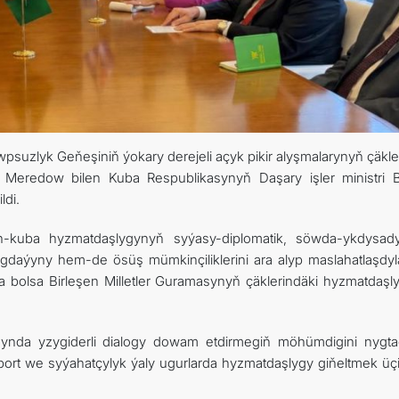
suzlyk Geňeşiniň ýokary derejeli açyk pikir alyşmalarynyň çäkle
id Meredow bilen Kuba Respublikasynyň Daşary işler ministri 
ldi.
en-kuba hyzmatdaşlygynyň syýasy-diplomatik, söwda-ykdysa
daýyny hem-de ösüş mümkinçiliklerini ara alyp maslahatlaşdylar
da bolsa Birleşen Milletler Guramasynyň çäklerindäki hyzmatdaşl
asynda yzygiderli dialogy dowam etdirmegiň möhümdigini nygtad
port we syýahatçylyk ýaly ugurlarda hyzmatdaşlygy giňeltmek üçi