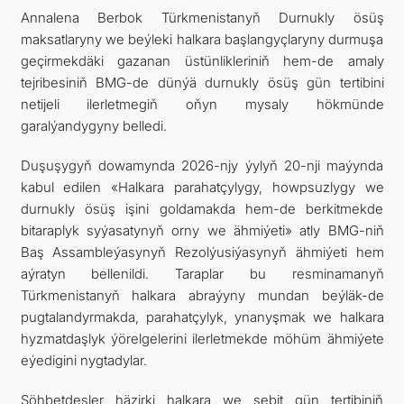
Annalena Berbok Türkmenistanyň Durnukly ösüş
maksatlaryny we beýleki halkara başlangyçlaryny durmuşa
geçirmekdäki gazanan üstünlikleriniň hem-de amaly
tejribesiniň BMG-de dünýä durnukly ösüş gün tertibini
netijeli ilerletmegiň oňyn mysaly hökmünde
garalýandygyny belledi.
Duşuşygyň dowamynda 2026-njy ýylyň 20-nji maýynda
kabul edilen «Halkara parahatçylygy, howpsuzlygy we
durnukly ösüş işini goldamakda hem-de berkitmekde
bitaraplyk syýasatynyň orny we ähmiýeti» atly BMG-niň
Baş Assambleýasynyň Rezolýusiýasynyň ähmiýeti hem
aýratyn bellenildi. Taraplar bu resminamanyň
Türkmenistanyň halkara abraýyny mundan beýläk-de
pugtalandyrmakda, parahatçylyk, ynanyşmak we halkara
hyzmatdaşlyk ýörelgelerini ilerletmekde möhüm ähmiýete
eýedigini nygtadylar.
Söhbetdeşler häzirki halkara we sebit gün tertibiniň