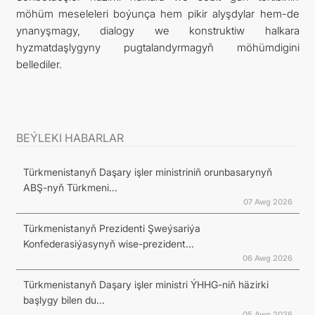
möhüm meseleleri boýunça hem pikir alyşdylar hem-de
ynanyşmagy, dialogy we konstruktiw halkara
hyzmatdaşlygyny pugtalandyrmagyň möhümdigini
bellediler.
BEÝLEKI HABARLAR
Türkmenistanyň Daşary işler ministriniň orunbasarynyň
ABŞ-nyň Türkmeni...
07 Awg 2026
Türkmenistanyň Prezidenti Şweýsariýa
Konfederasiýasynyň wise-prezident...
06 Awg 2026
Türkmenistanyň Daşary işler ministri ÝHHG-niň häzirki
başlygy bilen du...
05 Awg 2026