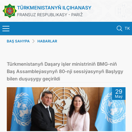
TÜRKMENISTANYŇ ILÇIHANASY
FRANSUZ RESPUBLIKASY - PARIŽ
TK
BAŞ SAHYPA
HABARLAR
BAŞ SAHYPA
HABARLAR
Türkmenistanyň Daşary işler ministriniň BMG-niň
Baş Assambleýasynyň 80-nji sessiýasynyň Başlygy
TÜRKMENISTAN
bilen duşuşygy geçirildi
29
KONSULLYK HYZMATLARY
Maý
DIM
ARAGATNAŞYK