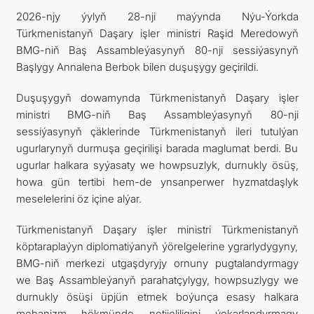
2026-njy ýylyň 28-nji maýynda Nýu-Ýorkda
Türkmenistanyň Daşary işler ministri Raşid Meredowyň
BMG-niň Baş Assambleýasynyň 80-nji sessiýasynyň
Başlygy Annalena Berbok bilen duşuşygy geçirildi.
Duşuşygyň dowamynda Türkmenistanyň Daşary işler
ministri BMG-niň Baş Assambleýasynyň 80-nji
sessiýasynyň çäklerinde Türkmenistanyň ileri tutulýan
ugurlarynyň durmuşa geçirilişi barada maglumat berdi. Bu
ugurlar halkara syýasaty we howpsuzlyk, durnukly ösüş,
howa gün tertibi hem-de ynsanperwer hyzmatdaşlyk
meselelerini öz içine alýar.
Türkmenistanyň Daşary işler ministri Türkmenistanyň
köptaraplaýyn diplomatiýanyň ýörelgelerine ygrarlydygyny,
BMG-niň merkezi utgaşdyryjy ornuny pugtalandyrmagy
we Baş Assambleýanyň parahatçylygy, howpsuzlygy we
durnukly ösüşi üpjün etmek boýunça esasy halkara
mehanizm hökmünde netijeliligini ýokarlandyrmagy