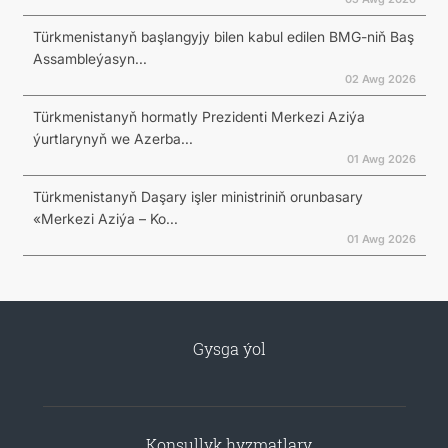
Türkmenistanyň başlangyjy bilen kabul edilen BMG-niň Baş
Assambleýasyn...
02 Awg 2026
Türkmenistanyň hormatly Prezidenti Merkezi Aziýa
ýurtlarynyň we Azerba...
01 Awg 2026
Türkmenistanyň Daşary işler ministriniň orunbasary
«Merkezi Aziýa – Ko...
01 Awg 2026
Gysga ýol
Konsullyk hyzmatlary