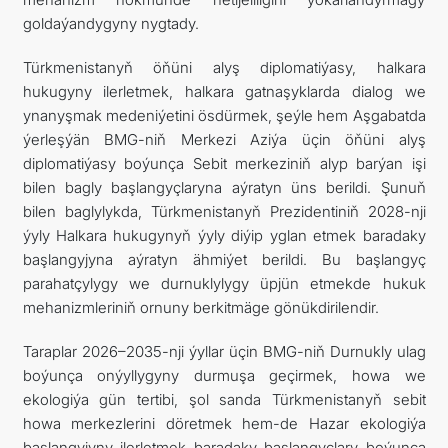
goldaýandygyny nygtady.
Türkmenistanyň öňüni alyş diplomatiýasy, halkara
hukugyny ilerletmek, halkara gatnaşyklarda dialog we
ynanyşmak medeniýetini ösdürmek, şeýle hem Aşgabatda
ýerleşýän BMG-niň Merkezi Aziýa üçin öňüni alyş
diplomatiýasy boýunça Sebit merkeziniň alyp barýan işi
bilen bagly başlangyçlaryna aýratyn üns berildi. Şunuň
bilen baglylykda, Türkmenistanyň Prezidentiniň 2028-nji
ýyly Halkara hukugynyň ýyly diýip yglan etmek baradaky
başlangyjyna aýratyn ähmiýet berildi. Bu başlangyç
parahatçylygy we durnuklylygy üpjün etmekde hukuk
mehanizmleriniň ornuny berkitmäge gönükdirilendir.
Taraplar 2026–2035-nji ýyllar üçin BMG-niň Durnukly ulag
boýunça onýyllygyny durmuşa geçirmek, howa we
ekologiýa gün tertibi, şol sanda Türkmenistanyň sebit
howa merkezlerini döretmek hem-de Hazar ekologiýa
başlangyjyny ilerletmek baradaky başlangyçlary boýunça