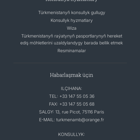
Türkmenistanyň konsullyk gullugy
Konsullyk hyzmatlary
Wiza
Türkmenistanyň raýatynyň pasportlarynyň hereket
ediş möhletlerini uzaldylandygy barada bellik etmek
Resminamalar
Habarlaşmak üçin
ILÇIHANA:
TEL: +33 147 55 05 36
FAX: +33 147 55 05 68
SALGY: 13, rue Picot, 75116 Paris
E-MAIL: turkmenamb@orange.fr
KONSULLYK: