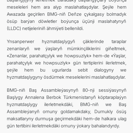
meseleleri hem ara alyp maslahatlaşdylar. Şeýle hem
Awazada geçirilen BMG-niň Deňze çykalgasy bolmadyk
ösüp barýan döwletler boýunça üçünji maslahatynyň
(LLDC) netijeleriniň ähmiýeti bellenildi.
Ynsanperwer hyzmatdaşlygyň çäklerinde taraplar
zenanlaryň we ýaşlaryň mümkinçiliklerini giňeltmek,
«Zenanlar, parahatçylyk we howpsuzlyk» hem-de «Ýaşlar,
parahatçylyk we howpsuzlyk» gün tertiplerini ilerletmek,
şeýle hem bu ugurlarda sebit dialogyny we
hyzmatdaşlygyny ösdürmek meselelerini maslahatlaşdylar.
BMG-niň Baş Assambleýasynyň 80-nji sessiýasynyň
Başlygy Annalena Berbok Türkmenistanyň köptaraplaýyn
hyzmatdaşlygy ilerletmekdäki, BMG-niň we Baş
Assambleýanyň ornuny goldamakdaky, Durnukly ösüş
maksatlaryny durmuşa geçirmekdäki hem-de halkara ulag
gün tertibini ilerletmekdäki ornuny ýokary bahalandyrdy.