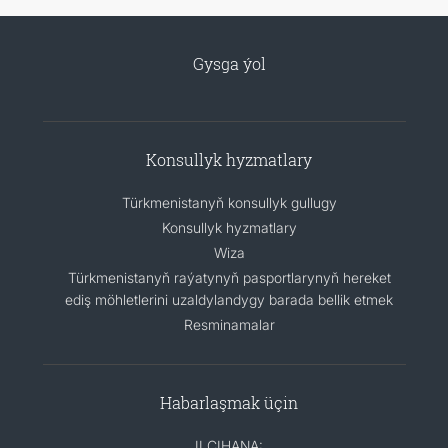
Gysga ýol
Konsullyk hyzmatlary
Türkmenistanyň konsullyk gullugy
Konsullyk hyzmatlary
Wiza
Türkmenistanyň raýatynyň pasportlarynyň hereket
ediş möhletlerini uzaldylandygy barada bellik etmek
Resminamalar
Habarlaşmak üçin
ILÇIHANA: