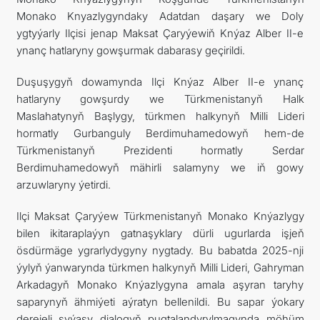
Monako Knyazlygyndaky Adatdan daşary we Doly
ygtyýarly Ilçisi jenap Maksat Çaryýewiň Knýaz Alber II-e
ynanç hatlaryny gowşurmak dabarasy geçirildi.
Duşuşygyň dowamynda Ilçi Knýaz Alber II-e ynanç
hatlaryny gowşurdy we Türkmenistanyň Halk
Maslahatynyň Başlygy, türkmen halkynyň Milli Lideri
hormatly Gurbanguly Berdimuhamedowyň hem-de
Türkmenistanyň Prezidenti hormatly Serdar
Berdimuhamedowyň mähirli salamyny we iň gowy
arzuwlaryny ýetirdi.
Ilçi Maksat Çaryýew Türkmenistanyň Monako Knýazlygy
bilen ikitaraplaýyn gatnaşyklary dürli ugurlarda işjeň
ösdürmäge ygrarlydygyny nygtady. Bu babatda 2025-nji
ýylyň ýanwarynda türkmen halkynyň Milli Lideri, Gahryman
Arkadagyň Monako Knýazlygyna amala aşyran taryhy
saparynyň ähmiýeti aýratyn bellenildi. Bu sapar ýokary
derejeli syýasy dialogyň pugtalandyrylmagynda möhüm