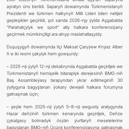
aýratyn üns berildi. Saparyň dowamynda Türkmenistanyň
Prezidenti we türkmen halkynyň Milli Lideri bilen netijeli
gepleşikler geçirildi, şol sanda 2026-njy ýylda Aşgabatda
“Parahatçylyk we sport” atly halkara konferensiýany
geçirmek mümkinçiligi ara alnyp maslahatlaşyldy.
Duşuşygyň dowamynda Ilçi Maksat Çaryýew Knýaz Alber
II-e iki resmi çakylyk hem gowşurdy:
– 2025-nji ýylyň 12-nji dekabrynda Aşgabatda geçiriljek we
Türkmenistanyň hemişelik bitaraplyk derejesiniň BMG-niň
Baş Assambleýasy tarapyndan ykrar edilmeginiň 30
ýyllygyna bagyşlanan ýokary derejeli halkara forumyna
gatnaşmak üçin;
– şeýle hem 2025-nji ýylyň 5–8-nji awgusty aralygynda
Hazar deňziniň türkmen kenarynda geçiriljek, Deňze
çykalgasy bolmadyk ösýän ýurtlaryň meselelerine
bagyşlanan BMG-niň Üçünji konferensiýasyna gatnaşmak