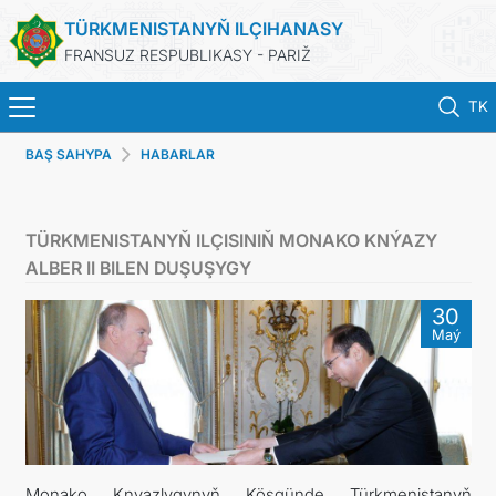
TÜRKMENISTANYŇ ILÇIHANASY
FRANSUZ RESPUBLIKASY - PARIŽ
TK
BAŞ SAHYPA
HABARLAR
BAŞ SAHYPA
HABARLAR
TÜRKMENISTANYŇ ILÇISINIŇ MONAKO KNÝAZY
ALBER II BILEN DUŞUŞYGY
TÜRKMENISTAN
30
Maý
KONSULLYK HYZMATLARY
DIM
ARAGATNAŞYK
Monako Knyazlygynyň Köşgünde Türkmenistanyň