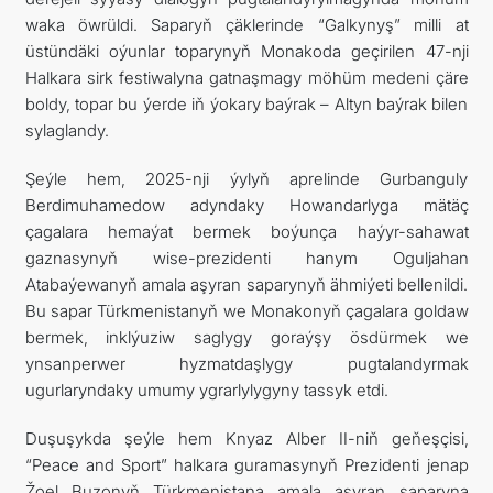
waka öwrüldi. Saparyň çäklerinde “Galkynyş” milli at
üstündäki oýunlar toparynyň Monakoda geçirilen 47-nji
Halkara sirk festiwalyna gatnaşmagy möhüm medeni çäre
boldy, topar bu ýerde iň ýokary baýrak – Altyn baýrak bilen
sylaglandy.
Şeýle hem, 2025-nji ýylyň aprelinde Gurbanguly
Berdimuhamedow adyndaky Howandarlyga mätäç
çagalara hemaýat bermek boýunça haýyr-sahawat
gaznasynyň wise-prezidenti hanym Oguljahan
Atabaýewanyň amala aşyran saparynyň ähmiýeti bellenildi.
Bu sapar Türkmenistanyň we Monakonyň çagalara goldaw
bermek, inklýuziw saglygy goraýşy ösdürmek we
ynsanperwer hyzmatdaşlygy pugtalandyrmak
ugurlaryndaky umumy ygrarlylygyny tassyk etdi.
Duşuşykda şeýle hem Knyaz Alber II-niň geňeşçisi,
“Peace and Sport” halkara guramasynyň Prezidenti jenap
Žoel Buzonyň Türkmenistana amala aşyran saparyna