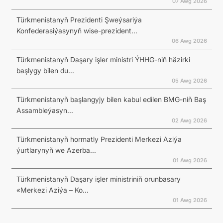
07 Awg 2026
Türkmenistanyň Prezidenti Şweýsariýa
Konfederasiýasynyň wise-prezident...
06 Awg 2026
Türkmenistanyň Daşary işler ministri ÝHHG-niň häzirki
başlygy bilen du...
05 Awg 2026
Türkmenistanyň başlangyjy bilen kabul edilen BMG-niň Baş
Assambleýasyn...
02 Awg 2026
Türkmenistanyň hormatly Prezidenti Merkezi Aziýa
ýurtlarynyň we Azerba...
01 Awg 2026
Türkmenistanyň Daşary işler ministriniň orunbasary
«Merkezi Aziýa – Ko...
01 Awg 2026