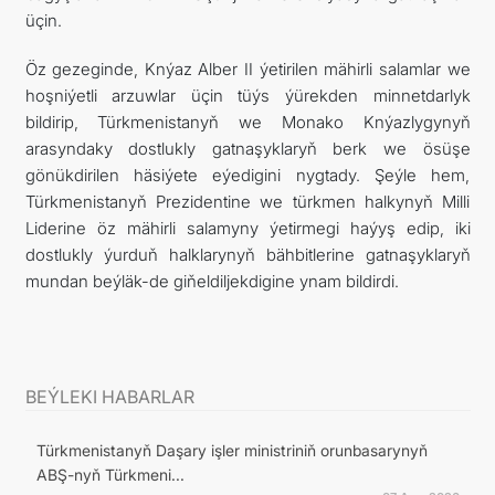
üçin.
Öz gezeginde, Knýaz Alber II ýetirilen mähirli salamlar we
hoşniýetli arzuwlar üçin tüýs ýürekden minnetdarlyk
bildirip, Türkmenistanyň we Monako Knýazlygynyň
arasyndaky dostlukly gatnaşyklaryň berk we ösüşe
gönükdirilen häsiýete eýedigini nygtady. Şeýle hem,
Türkmenistanyň Prezidentine we türkmen halkynyň Milli
Liderine öz mähirli salamyny ýetirmegi haýyş edip, iki
dostlukly ýurduň halklarynyň bähbitlerine gatnaşyklaryň
mundan beýläk-de giňeldiljekdigine ynam bildirdi.
BEÝLEKI HABARLAR
Türkmenistanyň Daşary işler ministriniň orunbasarynyň
ABŞ-nyň Türkmeni...